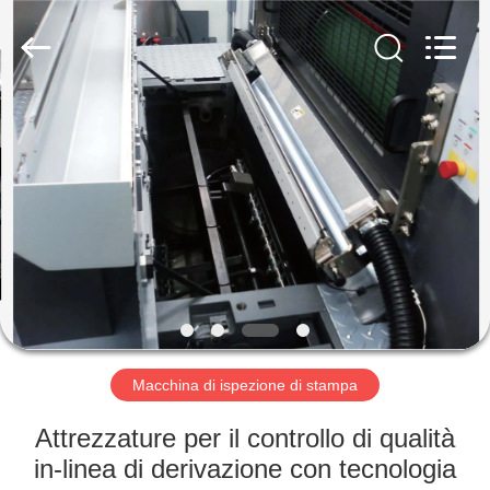
-
2026
Focusight
Technology
Co.,Ltd.
All
Rights
Reserved.
CASA
PRODOTTI
CIRCA
NOI
GIRO
DELLA
Macchina di ispezione di stampa
FABBRICA
Attrezzature per il controllo di qualità
in-linea di derivazione con tecnologia