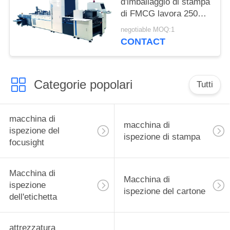
d'imballaggio di stampa
di FMCG lavora 250m
a macchina/min per i
negotiable MOQ:1
cartoni di piegatura
CONTACT
Categorie popolari
Tutti
macchina di
macchina di
ispezione del
ispezione di stampa
focusight
Macchina di
Macchina di
ispezione
ispezione del cartone
dell'etichetta
attrezzatura