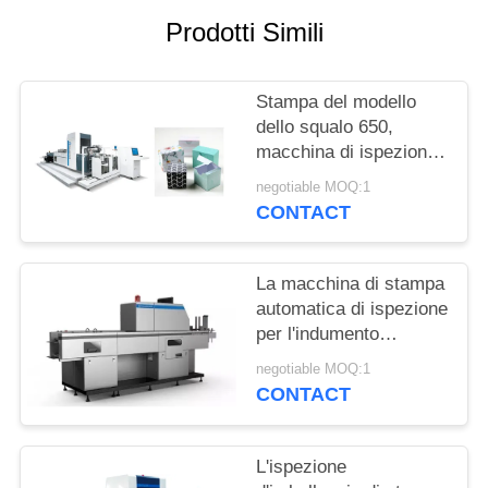
SITO
Prodotti Simili
PRIVACY
Stampa del modello
POLICY
dello squalo 650,
macchina di ispezione
di Focusight per i
negotiable MOQ:1
cartoni di piegatura
CONTACT
della vodka
La macchina di stampa
automatica di ispezione
per l'indumento
etichetta il sistema di
negotiable MOQ:1
controllo di qualità con
CONTACT
velocità 150m/min
L'ispezione