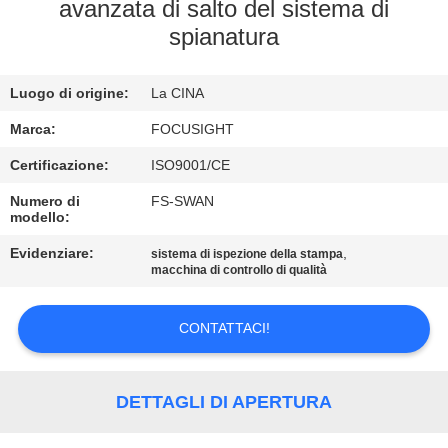
CONTROLLO
avanzata di salto del sistema di
spianatura
DI
QUALITÀ
Luogo di origine:
La CINA
CONTATTICI
Marca:
FOCUSIGHT
Certificazione:
ISO9001/CE
NOTIZIE
Numero di
FS-SWAN
modello:
Evidenziare:
,
RICHIEDA
sistema di ispezione della stampa
macchina di controllo di qualità
UNA
CITAZIONE
CONTATTACI!
MAPPA
DETTAGLI DI APERTURA
DEL