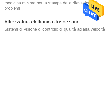
medicina minima per la stampa della rilevazione di
problemi
Attrezzatura elettronica di ispezione
Sistemi di visione di controllo di qualità ad alta velocità
per l'imballaggio e la stampa dell'ispezione
sistemi di visione di controllo di qualità
Modello pesante della macchina FS-WHALL-1020 di
ispezione del cartone di piegatura del cartone
Sistemi d'imballaggio di visione
Sistemi di ispezione di visione artificiale per i cartoni
elettronici della scatola di dimensione di massimo
500mm
sistemi di ispezione di visione artificiale