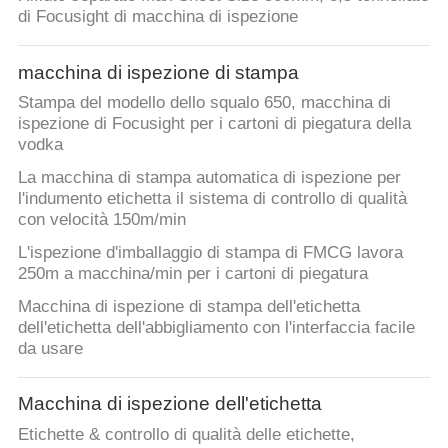
CONTROLLO
di Focusight di macchina di ispezione
DI
QUALITÀ
macchina di ispezione di stampa
Stampa del modello dello squalo 650, macchina di
ispezione di Focusight per i cartoni di piegatura della
CONTATTICI
vodka
La macchina di stampa automatica di ispezione per
NOTIZIE
l'indumento etichetta il sistema di controllo di qualità
con velocità 150m/min
L'ispezione d'imballaggio di stampa di FMCG lavora
RICHIEDA
250m a macchina/min per i cartoni di piegatura
UNA
Macchina di ispezione di stampa dell'etichetta
CITAZIONE
dell'etichetta dell'abbigliamento con l'interfaccia facile
da usare
MAPPA
Macchina di ispezione dell'etichetta
DEL
Etichette & controllo di qualità delle etichette,