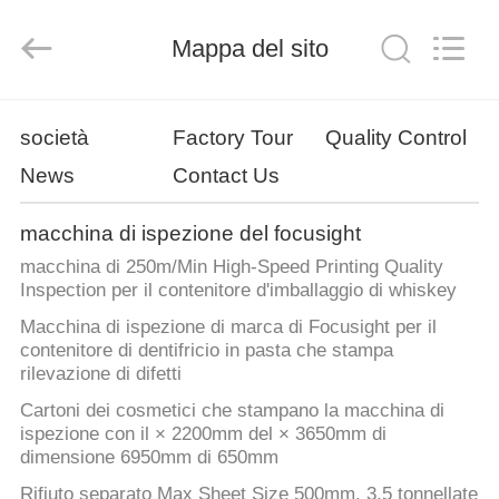
-
2026
Focusight
Technology
Mappa del sito
Co.,Ltd.
All
Rights
Reserved.
CASA
società
Factory Tour
Quality Control
News
Contact Us
PRODOTTI
macchina di ispezione del focusight
CIRCA
macchina di 250m/Min High-Speed Printing Quality
NOI
Inspection per il contenitore d'imballaggio di whiskey
Macchina di ispezione di marca di Focusight per il
contenitore di dentifricio in pasta che stampa
GIRO
rilevazione di difetti
DELLA
Cartoni dei cosmetici che stampano la macchina di
FABBRICA
ispezione con il × 2200mm del × 3650mm di
dimensione 6950mm di 650mm
Rifiuto separato Max Sheet Size 500mm, 3,5 tonnellate