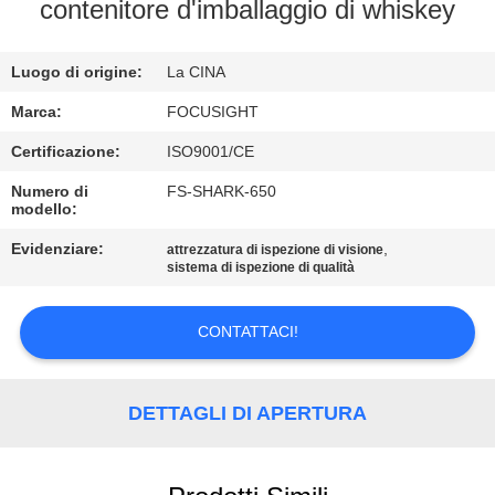
CONTROLLO
contenitore d'imballaggio di whiskey
DI
Luogo di origine:
La CINA
QUALITÀ
Marca:
FOCUSIGHT
CONTATTICI
Certificazione:
ISO9001/CE
Numero di
FS-SHARK-650
modello:
NOTIZIE
Evidenziare:
,
attrezzatura di ispezione di visione
sistema di ispezione di qualità
RICHIEDA
UNA
CONTATTACI!
CITAZIONE
DETTAGLI DI APERTURA
MAPPA
DEL