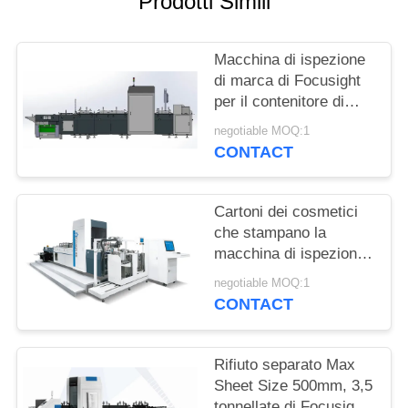
Prodotti Simili
SITO
Macchina di ispezione
PRIVACY
di marca di Focusight
POLICY
per il contenitore di
dentifricio in pasta che
negotiable MOQ:1
stampa rilevazione di
CONTACT
difetti
Cartoni dei cosmetici
che stampano la
macchina di ispezione
con il × 2200mm del ×
negotiable MOQ:1
3650mm di dimensione
CONTACT
6950mm di 650mm
Rifiuto separato Max
Sheet Size 500mm, 3,5
tonnellate di Focusight