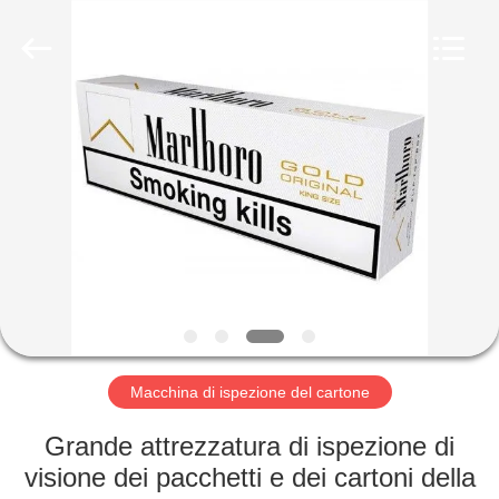
-
2026
Focusight
Technology
Co.,Ltd.
All
Rights
Reserved.
CASA
PRODOTTI
CIRCA
NOI
GIRO
DELLA
Macchina di ispezione del cartone
FABBRICA
Grande attrezzatura di ispezione di
visione dei pacchetti e dei cartoni della