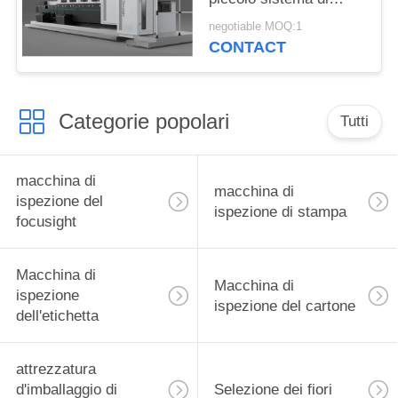
ispezione della stampa
negotiable MOQ:1
dei pacchetti della
CONTACT
sigaretta di formato
Categorie popolari
Tutti
macchina di
macchina di
ispezione del
ispezione di stampa
focusight
Macchina di
Macchina di
ispezione
ispezione del cartone
dell'etichetta
attrezzatura
d'imballaggio di
Selezione dei fiori