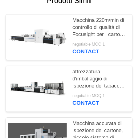
Prodotti Simili
SITO
Macchina 220m/min di
PRIVACY
controllo di qualità di
POLICY
Focusight per i cartoni
di piegatura fino ad un
negotiable MOQ:1
massimo di 1100mm
CONTACT
attrezzatura
d'imballaggio di
ispezione del tabacco
15KW con la
negotiable MOQ:1
caratteristica pre- del
CONTACT
caricatore
Macchina accurata di
ispezione del cartone,
piccolo sistema di