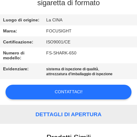
CONTROLLO
sigaretta di formato
DI
Luogo di origine:
La CINA
QUALITÀ
Marca:
FOCUSIGHT
CONTATTICI
Certificazione:
ISO9001/CE
Numero di
FS-SHARK-650
modello:
NOTIZIE
Evidenziare:
,
sistema di ispezione di qualità
attrezzatura d'imballaggio di ispezione
RICHIEDA
UNA
CONTATTACI!
CITAZIONE
DETTAGLI DI APERTURA
MAPPA
DEL