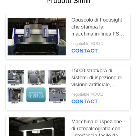
Prodotti Simili
SITO
Opuscolo di Focusight
PRIVACY
che stampa la
POLICY
macchina in-linea FS-
SWAN di ispezione per
negotiable MOQ:1
gli strati di
CONTACT
1040mm×720mm
15000 strati/ora di
sistemi di ispezione di
visione artificiale,
sistemi di ispezione
negotiable MOQ:1
stretti di web
CONTACT
Macchina di ispezione
di rotocalcografia con
l'interfaccia facile da