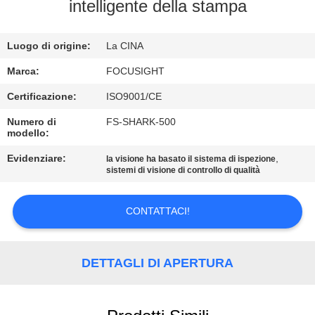
CONTROLLO
intelligente della stampa
DI
Luogo di origine:
La CINA
QUALITÀ
Marca:
FOCUSIGHT
CONTATTICI
Certificazione:
ISO9001/CE
Numero di
FS-SHARK-500
modello:
NOTIZIE
Evidenziare:
,
la visione ha basato il sistema di ispezione
sistemi di visione di controllo di qualità
RICHIEDA
UNA
CONTATTACI!
CITAZIONE
DETTAGLI DI APERTURA
MAPPA
DEL