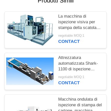
Prodotti Simili
SITO
La macchina di
PRIVACY
ispezione visiva per
POLICY
stampa della scatola
ondulata vino diserta la
negotiable MOQ:1
rilevazione
CONTACT
Attrezzatura
automatizzata Shark-
1100 di ispezione
visiva di Focusight per
negotiable MOQ:1
le scatole ondulate
CONTACT
Macchina ondulata di
ispezione di stampa del
cartone, macchina