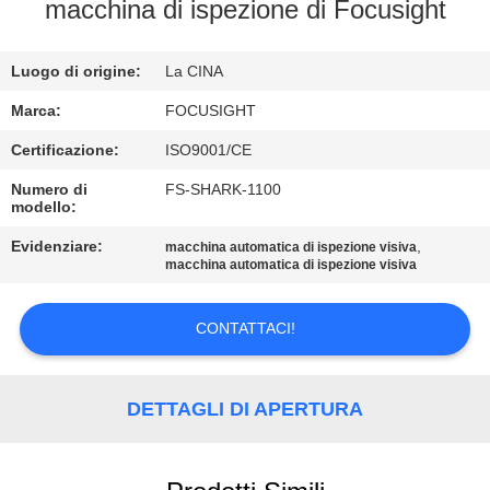
CONTROLLO
macchina di ispezione di Focusight
DI
Luogo di origine:
La CINA
QUALITÀ
Marca:
FOCUSIGHT
CONTATTICI
Certificazione:
ISO9001/CE
Numero di
FS-SHARK-1100
modello:
NOTIZIE
Evidenziare:
,
macchina automatica di ispezione visiva
macchina automatica di ispezione visiva
RICHIEDA
UNA
CONTATTACI!
CITAZIONE
DETTAGLI DI APERTURA
MAPPA
DEL