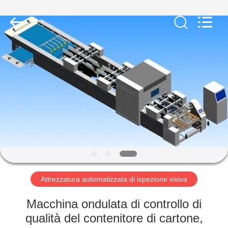
-
2026
Focusight
Technology
Co.,Ltd.
All
Rights
Reserved.
CASA
PRODOTTI
CIRCA
NOI
GIRO
DELLA
Attrezzatura automatizzata di ispezione visiva
FABBRICA
Macchina ondulata di controllo di
qualità del contenitore di cartone,