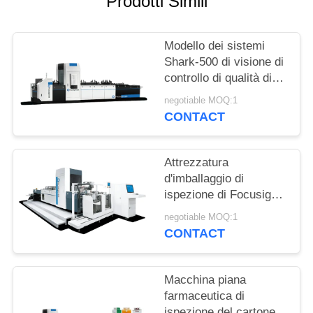
Prodotti Simili
SITO
Modello dei sistemi
PRIVACY
Shark-500 di visione di
POLICY
controllo di qualità di
stampa del contenitore
negotiable MOQ:1
di imballaggio della
CONTACT
medicina
Attrezzatura
d'imballaggio di
ispezione di Focusight,
doppio sistema di
negotiable MOQ:1
ispezione
CONTACT
d'alimentazione della
stampa del cartone
Macchina piana
farmaceutica di
ispezione del cartone