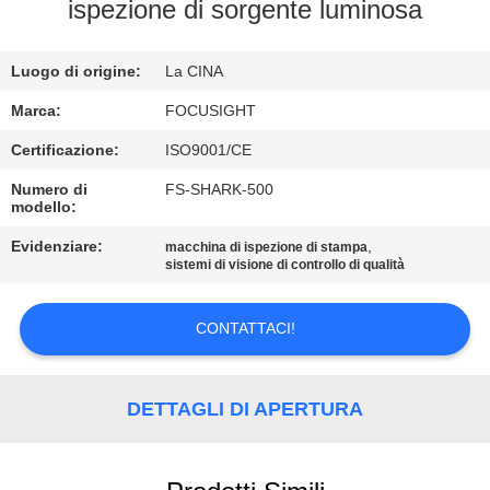
CONTROLLO
ispezione di sorgente luminosa
DI
Luogo di origine:
La CINA
QUALITÀ
Marca:
FOCUSIGHT
CONTATTICI
Certificazione:
ISO9001/CE
Numero di
FS-SHARK-500
modello:
NOTIZIE
Evidenziare:
,
macchina di ispezione di stampa
sistemi di visione di controllo di qualità
RICHIEDA
UNA
CONTATTACI!
CITAZIONE
DETTAGLI DI APERTURA
MAPPA
DEL