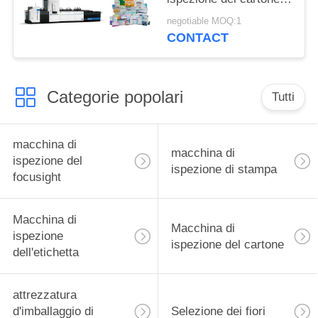
per la stampa della
negotiable MOQ:1
rilevazione di difetti
CONTACT
Categorie popolari
Tutti
macchina di
macchina di
ispezione del
ispezione di stampa
focusight
Macchina di
Macchina di
ispezione
ispezione del cartone
dell'etichetta
attrezzatura
d'imballaggio di
Selezione dei fiori