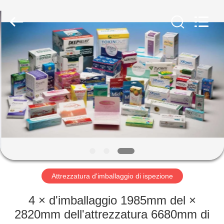
-
2026
Focusight
Technology
Co.,Ltd.
All
Rights
Reserved.
CASA
PRODOTTI
CIRCA
NOI
GIRO
DELLA
Attrezzatura d'imballaggio di ispezione
FABBRICA
4 × d'imballaggio 1985mm del ×
2820mm dell'attrezzatura 6680mm di