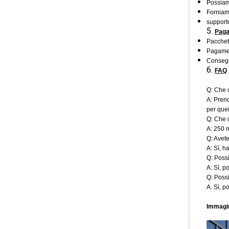
Possiamo
Forniamo
supporto
5.
Paga
Pacchett
Pagamen
Consegn
6.
FAQ
Q: Che c
A: Prend
per quei
Q: Che 
A: 250 m
Q: Avete
A: Sì, h
Q: Possi
A: Sì, p
Q: Poss
A. Sì, p
Immagin