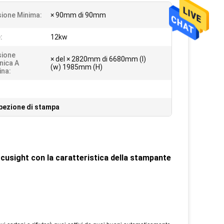
ione Minima:
× 90mm di 90mm
:
12kw
sione
× del × 2820mm di 6680mm (l)
nica A
(w) 1985mm (H)
na:
pezione di stampa
ocusight con la caratteristica della stampante