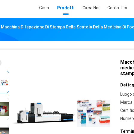
Casa
Prodotti
Circa Noi
Contattici
Macchina Di Ispezione Di Stampa Della Scatola Della Medicina Di Fo
Macchi
medici
stamp
Dettagl
Luogo d
Marca:
Certifi
Numero
Termin