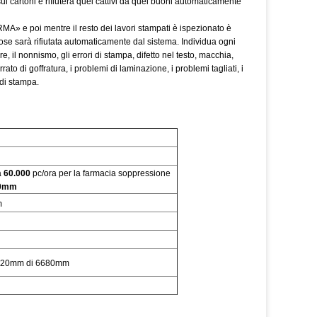
i cartoni e rifiuterà quei cattivi da quei buoni automaticamente
A» e poi mentre il resto dei lavori stampati è ispezionato è
se sarà rifiutata automaticamente dal sistema. Individua ogni
ore, il nonnismo, gli errori di stampa, difetto nel testo, macchia,
ato di goffratura, i problemi di laminazione, i problemi tagliati, i
 di stampa.
a
60.000
pc/ora per la farmacia soppressione
0mm
m
820mm di 6680mm