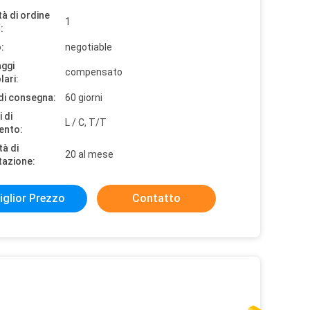
à di ordine
1
:
:
negotiable
aggi
compensato
lari:
di consegna:
60 giorni
 di
L / C, T/T
ento:
tà di
20 al mese
tazione:
iglior Prezzo
Contatto