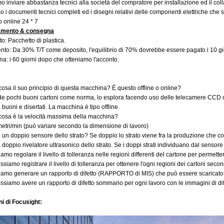
 inviare abbastanza tecnici alla società del compratore per installazione ed il co
 i documenti tecnici completi ed i disegni relativi delle componenti elettriche che so
 online 24 * 7
mento & consegna
o: Pacchetto di plastica.
to: Da 30% T/T come deposito, l'equilibrio di 70% dovrebbe essere pagato i 10 gio
a: i 60 giorni dopo che otteniamo l'acconto.
osa il suo principio di questa macchina? È questo offline o online?
e pochi buoni cartoni come norma, lo esplora facendo uso delle telecamere CCD di al
 buoni e disertati. La macchina è tipo offline.
cosa è la velocità massima della macchina?
etri/min (può variare secondo la dimensione di lavoro)
 un doppio sensore dello strato? Se doppio lo strato viene fra la produzione che 
a doppio rivelatore ultrasonico dello strato. Se i doppi strati individuano dal sensore
amo regolare il livello di tolleranza nelle regioni differenti del cartone per permettere
ossiamo registrare il livello di tolleranza per ottenere l'ogni regioni dei cartoni second
iamo generare un rapporto di difetto (RAPPORTO di MIS) che può essere scaricato
ossiamo avere un rapporto di difetto sommario per ogni lavoro con le immagini di difet
i di Focusight: