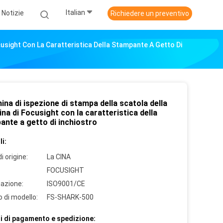
Italian
Notizie
Richiedere un preventivo
cusight Con La Caratteristica Della Stampante A Getto Di
na di ispezione di stampa della scatola della
na di Focusight con la caratteristica della
ante a getto di inchiostro
i:
i origine:
La CINA
FOCUSIGHT
cazione:
ISO9001/CE
 di modello:
FS-SHARK-500
i di pagamento e spedizione: