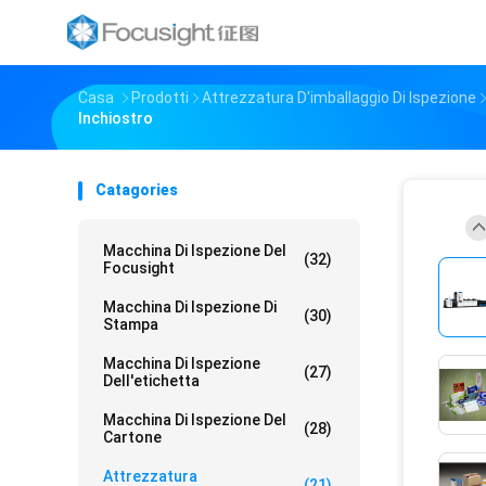
Casa
Prodotti
Attrezzatura D'imballaggio Di Ispezione
Inchiostro
Catagories
Macchina Di Ispezione Del
(32)
Focusight
Macchina Di Ispezione Di
(30)
Stampa
Macchina Di Ispezione
(27)
Dell'etichetta
Macchina Di Ispezione Del
(28)
Cartone
Attrezzatura
(21)