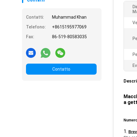
Contatti
D
M
Contatti:
Muhammad Khan
Ve
Telefono:
+8615195977069
Fax:
86-519-80583035
Pe
Pe
Ev
Contatto
Descri
Macch
a get
Numero
1.
Brev