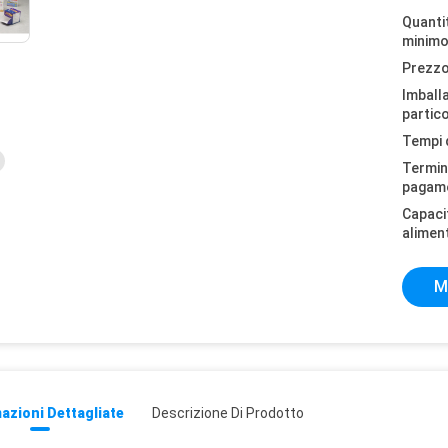
Quantit
minimo
Prezzo
Imball
partico
Tempi 
Termini
pagam
Capaci
alimen
M
azioni Dettagliate
Descrizione Di Prodotto