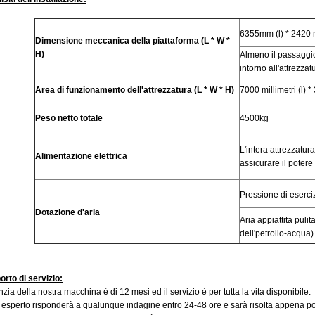
6355mm (l) * 2420 mi
Dimensione meccanica della piattaforma (L * W *
H)
Almeno il passaggi
intorno all'attrezzat
Area di funzionamento dell'attrezzatura (L * W * H)
7000 millimetri (l) *
Peso netto totale
4500kg
L'intera attrezzatur
Alimentazione elettrica
assicurare il potere
Pressione di esercizi
Dotazione d'aria
Aria appiattita puli
dell'petrolio-acqua)
rto di servizio:
zia della nostra macchina è di 12 mesi ed il servizio è per tutta la vita disponibile.
o esperto risponderà a qualunque indagine entro 24-48 ore e sarà risolta appena po