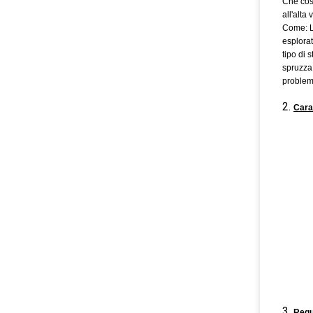
Che cosa
all'alta 
Come: L
esplorat
tipo di 
spruzza,
problemi
2.
Carat
3.
Requi