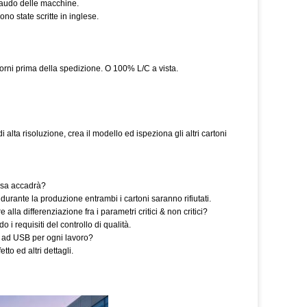
llaudo delle macchine.
no state scritte in inglese.
rni prima della spedizione. O 100% L/C a vista.
ta risoluzione, crea il modello ed ispeziona gli altri cartoni
cosa accadrà?
 durante la produzione entrambi i cartoni saranno rifiutati.
 alla differenziazione fra i parametri critici & non critici?
o i requisiti del controllo di qualità.
 ad USB per ogni lavoro?
to ed altri dettagli.