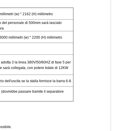
llimetri (w) * 2162 (H) millimetro
o del personale di 500mm sarà lasciato
ura
 3000 millimetri (w) * 2200 (H) millimetro
a adotta 3 la linea 380V/50/60HZ di fase 5 per
 e sarà collegata, con potere totale di 12KW
o dell'uscita se la stalla fornisce la barra 6-8.
ta (dovrebbe passare tramite il separatore
ssibile.