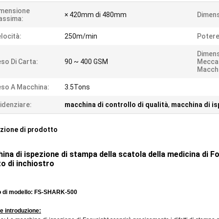
imensione
× 420mm di 480mm
Dimens
assima:
locità:
250m/min
Potere
Dimen
so Di Carta:
90 ~ 400 GSM
Mecca
Macchi
so A Macchina:
3.5Tons
idenziare:
macchina di controllo di qualità
,
macchina di is
zione di prodotto
ina di ispezione di stampa della scatola della medicina di F
to di inchiostro
 di modello: FS-SHARK-500
e introduzione: