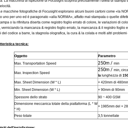
: La macchina di ispezione di Focusight scoprirà precisamente i difetti di stampa su
velocità.
e macchine fotografiche di Focusight esplorano alcuni buoni cartoni come «la NORM
o uno per uno ed è paragonato «alla NORMA», affatto mal-stampata o quelle difetto
stampa o la rifinitura diserta come registro foglio errato di colore, le variazioni di col
 verniciando la mancanza & registro foglio errato, la mancanza & il registro foglio err
 del codice a barre, la stagnola olografica, la cura & la colata e molti altri problemi
teristica tecnica:
Oggetto
Parametro
250m /
Max. Transportation Speed
min
250m /
min, circ
Max. Inspection Speed
la
lunghezza di
15
Max. Sheet Dimension (W * L)
× 420mm di 480m
Min. Sheet Dimension (W * L)
× 90mm di 90mm
Spessore dello strato
90 ~ 400 GSM
Dimensione meccanica totale della piattaforma (L * W
× 1985mm del × 2
* H)
Peso totale
3,5 tonnellate
siti dell'installazione: