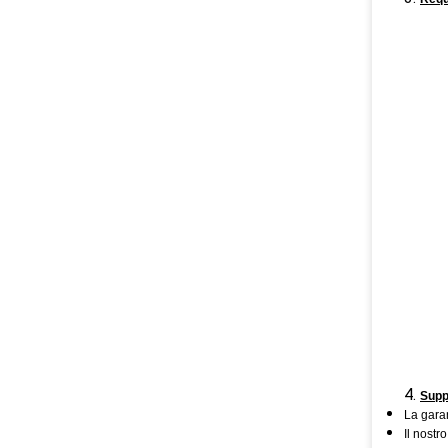
4.
Suppo
La garan
Il nostr