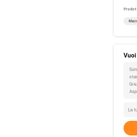
Prodot
Macc
Vuoi
Son
sta
Gra
Asp