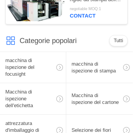
scatola, macchina di
negotiable MOQ:1
ispezione di Focusight
CONTACT
Categorie popolari
Tutti
macchina di
macchina di
ispezione del
ispezione di stampa
focusight
Macchina di
Macchina di
ispezione
ispezione del cartone
dell'etichetta
attrezzatura
d'imballaggio di
Selezione dei fiori