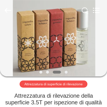
-
2026
Focusight
Technology
Co.,Ltd.
All
Rights
Reserved.
CASA
PRODOTTI
CIRCA
NOI
GIRO
DELLA
Attrezzatura di superficie di rilevazione
FABBRICA
Attrezzatura di rilevazione della
superficie 3.5T per ispezione di qualità