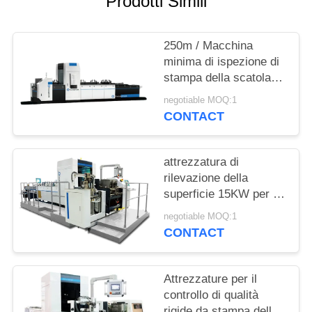
Prodotti Simili
SITO
250m / Macchina
PRIVACY
minima di ispezione di
POLICY
stampa della scatola
della medicina con la
negotiable MOQ:1
memoria di lavoro
CONTACT
attrezzatura di
rilevazione della
superficie 15KW per gli
imballaggi a
negotiable MOQ:1
scompartimenti del
CONTACT
trasportatore del
canestro che imballano
ispezione dei cartoni
Attrezzature per il
controllo di qualità
rigide da stampa della