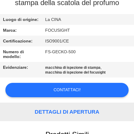
CONTROLLO
stampa della scatola del profumo
DI
Luogo di origine:
La CINA
QUALITÀ
Marca:
FOCUSIGHT
CONTATTICI
Certificazione:
ISO9001/CE
Numero di
FS-GECKO-500
modello:
NOTIZIE
Evidenziare:
,
macchina di ispezione di stampa
macchina di ispezione del focusight
RICHIEDA
UNA
CONTATTACI!
CITAZIONE
DETTAGLI DI APERTURA
MAPPA
DEL