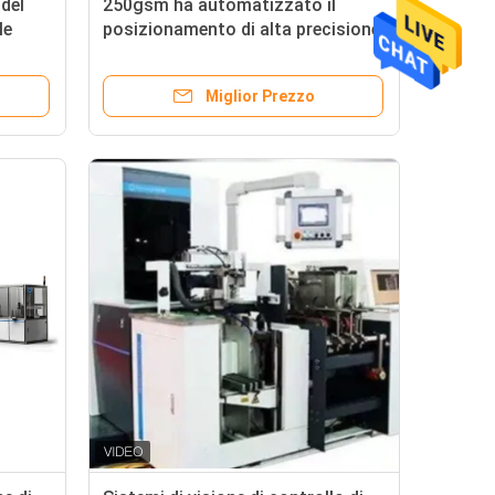
del
250gsm ha automatizzato il
le
posizionamento di alta precisione
trollo
del cartonista della macchina
imballatrice
Miglior Prezzo