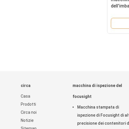
dell'imba
scatola
1500pcs
circa
macchina di ispezione del
Casa
focusight
Prodotti
Macchina stampata di
Circa noi
ispezione di Focusight di al
Notizie
precisione dei contenitori d
Sitemap