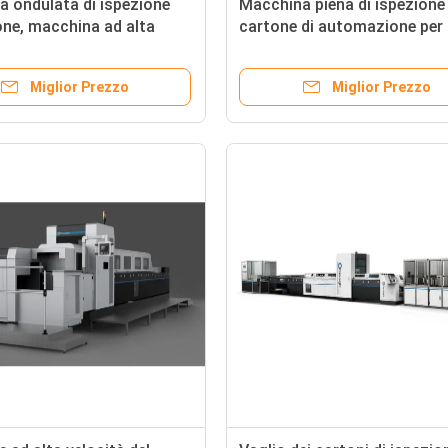
 ondulata di ispezione
Macchina piena di ispezione 
one, macchina ad alta
cartone di automazione per 
 di ispezione di Focusight
sigarette che imballano con
di qualità
Miglior Prezzo
Miglior Prezzo