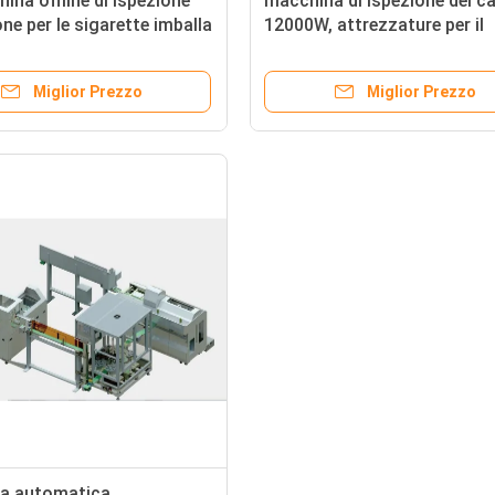
ina offline di ispezione
macchina di ispezione del c
one per le sigarette imballa
12000W, attrezzature per il
a della rilevazione di
controllo di qualità esterne 
contenitore di sigaretta
Miglior Prezzo
Miglior Prezzo
a automatica