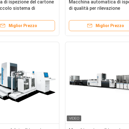
 di ispezione del cartone
Macchina automatica di isp
ccolo sistema di
di qualità per rilevazione
e della stampa dei
d'imballaggio di difetti della
i della sigaretta di
sigaretta di E
Miglior Prezzo
Miglior Prezzo