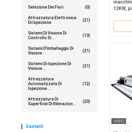
macchina
Selezione Dei Fiori
(0)
12KW, pi
ispezion
Attrezzatura Elettronica
(21)
pacchett
Di Ispezione
formato
Sistemi Di Visione Di
(13)
Controllo Di ...
Sistemi D'imballaggio Di
(21)
Visione
Sistemi Di Ispezione Di
(21)
Visione ...
Attrezzatura
Automatizzata Di
(12)
Ispezione ...
Attrezzatura Di
(20)
Superficie Di Rilevazion...
Contatti