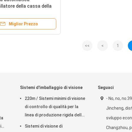
llatore della cassa della
 completamente aperta
/H
Miglior Prezzo
<<
<
1
Sistemi d'imballaggio di visione
Seguaci
220m / Sistemi minimi di visione
- No, no, no.3
di controllo di qualità per la
Jincheng, dist
linea di produzione rigida della
ta
sviluppo econ
scatola
i
Sistemi di visione di
Changzhou, pr