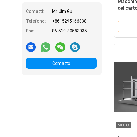
Macchina
del cart
Contatti:
Mr. Jim Gu
velocità
Telefono:
+8615295166838
Fax:
86-519-80583035
Contatto