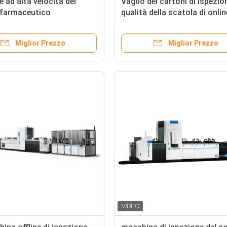
e ad alta velocità del
Vaglio dei cartoni di ispezio
 farmaceutico
qualità della scatola di online
tabacco
Miglior Prezzo
Miglior Prezzo