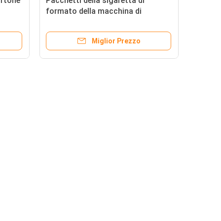
artone
Pacchetti della sigaretta di
formato della macchina di
dal
ispezione del cartone 12KW i
piccoli stampano l'ispezione
Miglior Prezzo