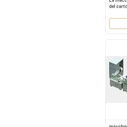
La macch
del cart
la stamp
difetti
macchin