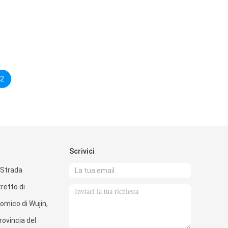
2
Scrivici
9Strada
retto di
omico di Wujin,
ovincia del