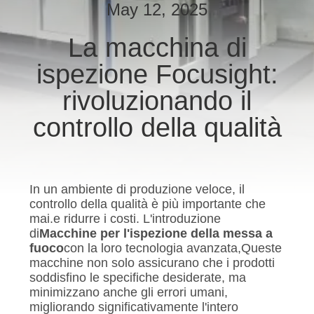
CONTROLLO
May 12, 2025
DI
La macchina di
QUALITÀ
ispezione Focusight:
CONTATTICI
rivoluzionando il
controllo della qualità
NOTIZIE
RICHIEDA
In un ambiente di produzione veloce, il
UNA
controllo della qualità è più importante che
mai.e ridurre i costi. L'introduzione
CITAZIONE
di
Macchine per l'ispezione della messa a
fuoco
con la loro tecnologia avanzata,Queste
macchine non solo assicurano che i prodotti
MAPPA
soddisfino le specifiche desiderate, ma
minimizzano anche gli errori umani,
DEL
migliorando significativamente l'intero