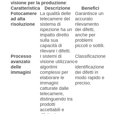
visione per la produzione
:
Caratteristica
Descrizione
Benefici
Fotocamere
La qualità delle
Garantisce un
ad alta
telecamere del
accurato
risoluzione
sistema di
rilevamento
ispezione ha un
dei difetti,
impatto diretto
anche per
sulla sua
problemi
capacità di
piccoli o sottili.
rilevare i difetti.
Processo
I sistemi di
Classificazione
avanzato
visione utilizzano
e
delle
algoritmi
identificazione
immagini
complessi per
dei difetti in
elaborare le
modo rapido e
immagini
preciso.
catturate dalle
telecamere,
distinguendo tra
prodotti
accettabili e