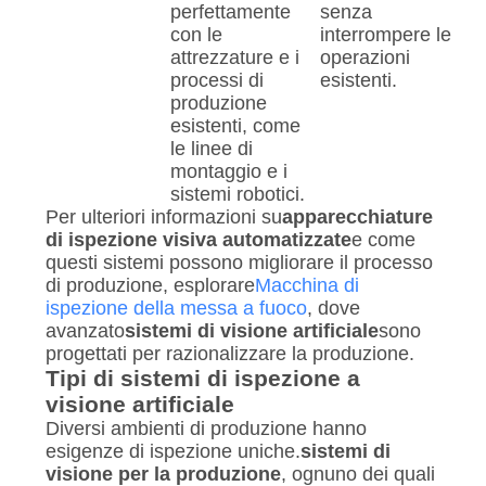
perfettamente
senza
con le
interrompere le
attrezzature e i
operazioni
processi di
esistenti.
produzione
esistenti, come
le linee di
montaggio e i
sistemi robotici.
Per ulteriori informazioni su
apparecchiature
di ispezione visiva automatizzate
e come
questi sistemi possono migliorare il processo
di produzione, esplorare
Macchina di
ispezione della messa a fuoco
, dove
avanzato
sistemi di visione artificiale
sono
progettati per razionalizzare la produzione.
Tipi di sistemi di ispezione a
visione artificiale
Diversi ambienti di produzione hanno
esigenze di ispezione uniche.
sistemi di
visione per la produzione
, ognuno dei quali