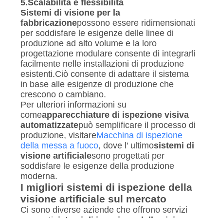
5.
Scalabilità e flessibilità
Sistemi di visione per la
fabbricazione
possono essere ridimensionati
per soddisfare le esigenze delle linee di
produzione ad alto volume e la loro
progettazione modulare consente di integrarli
facilmente nelle installazioni di produzione
esistenti.Ciò consente di adattare il sistema
in base alle esigenze di produzione che
crescono o cambiano.
Per ulteriori informazioni su
come
apparecchiature di ispezione visiva
automatizzate
può semplificare il processo di
produzione, visitare
Macchina di ispezione
della messa a fuoco
, dove l' ultimo
sistemi di
visione artificiale
sono progettati per
soddisfare le esigenze della produzione
moderna.
I migliori sistemi di ispezione della
visione artificiale sul mercato
Ci sono diverse aziende che offrono servizi