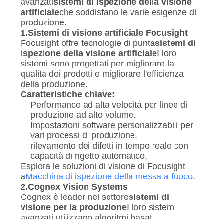
avanzati
sistemi di ispezione della visione
artificiale
che soddisfano le varie esigenze di
produzione.
1.
Sistemi di visione artificiale Focusight
Focusight offre tecnologie di punta
sistemi di
ispezione della visione artificiale
I loro
sistemi sono progettati per migliorare la
qualità dei prodotti e migliorare l'efficienza
della produzione.
Caratteristiche chiave:
Performance ad alta velocità per linee di
produzione ad alto volume.
Impostazioni software personalizzabili per
vari processi di produzione.
rilevamento dei difetti in tempo reale con
capacità di rigetto automatico.
Esplora le soluzioni di visione di Focusight
a
Macchina di ispezione della messa a fuoco
.
2.
Cognex Vision Systems
Cognex è leader nel settore
sistemi di
visione per la produzione
I loro sistemi
avanzati utilizzano algoritmi basati