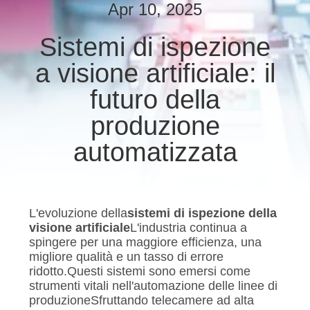
CONTROLLO
Apr 10, 2025
DI
Sistemi di ispezione
QUALITÀ
a visione artificiale: il
CONTATTICI
futuro della
produzione
NOTIZIE
automatizzata
RICHIEDA
UNA
L'evoluzione della
sistemi di ispezione della
CITAZIONE
visione artificiale
L'industria continua a
spingere per una maggiore efficienza, una
migliore qualità e un tasso di errore
MAPPA
ridotto.Questi sistemi sono emersi come
strumenti vitali nell'automazione delle linee di
DEL
produzioneSfruttando telecamere ad alta