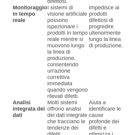
difettosi.
Monitoraggio
I sistemi di
Impedisce ai
in tempo
visione artificiale
prodotti
reale
possono
difettosi di
ispezionare i
progredire
prodotti in tempo
ulteriormente
reale mentre si
lungo la linea
muovono lungo
di produzione.
la linea di
produzione,
consentendo
un'azione
correttiva
immediata
quando vengono
rilevati difetti.
Analisi
Molti sistemi
Aiuta a
integrata dei
offrono analisi
identificare le
dati
dei dati integrate
cause
che tracciano le
profonde dei
tendenze dei
difetti e
difetti,
ottimizza i