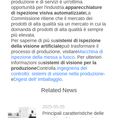
produzione e di servizi è un'ottima
opportunità per l'industria.
apparecchiature
di ispezione visiva automatizzate
La
Commissione ritiene che il mercato dei
prodotti di alta qualità sia un mercato in cui la
domanda di prodotti di alta qualità è sempre
più elevata.
Per saperne di più su
sistemi di ispezione
della visione artificiale
può trasformare il
processo di produzione, visitare
Macchina di
ispezione della messa a fuoco
. Per ulteriori
informazioni su
sistemi di visione per la
produzione
Controlla.
Ingegneria del
controllo: sistemi di visione nella produzione
-
e
Digest dell' imballaggio
.
Related News
2025-05-05
Principali caratteristiche delle