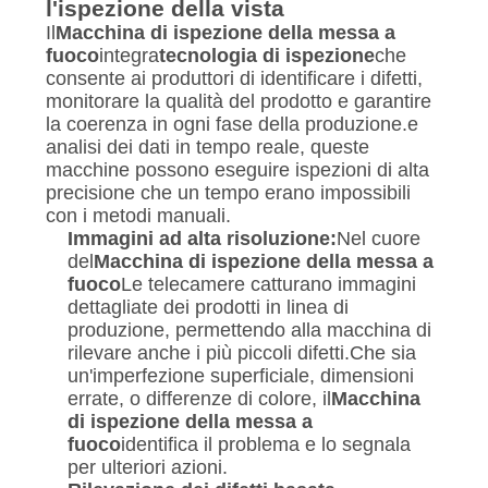
l'ispezione della vista
Il
Macchina di ispezione della messa a
fuoco
integra
tecnologia di ispezione
che
consente ai produttori di identificare i difetti,
monitorare la qualità del prodotto e garantire
la coerenza in ogni fase della produzione.e
analisi dei dati in tempo reale, queste
macchine possono eseguire ispezioni di alta
precisione che un tempo erano impossibili
con i metodi manuali.
Immagini ad alta risoluzione:
Nel cuore
del
Macchina di ispezione della messa a
fuoco
Le telecamere catturano immagini
dettagliate dei prodotti in linea di
produzione, permettendo alla macchina di
rilevare anche i più piccoli difetti.Che sia
un'imperfezione superficiale, dimensioni
errate, o differenze di colore, il
Macchina
di ispezione della messa a
fuoco
identifica il problema e lo segnala
per ulteriori azioni.