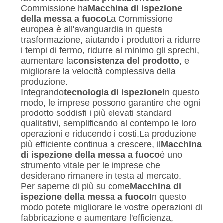
Commissione ha
Macchina di ispezione
della messa a fuoco
La Commissione
europea è all'avanguardia in questa
trasformazione, aiutando i produttori a ridurre
i tempi di fermo, ridurre al minimo gli sprechi,
aumentare la
consistenza del prodotto
, e
migliorare la velocità complessiva della
produzione.
Integrando
tecnologia di ispezione
In questo
modo, le imprese possono garantire che ogni
prodotto soddisfi i più elevati standard
qualitativi, semplificando al contempo le loro
operazioni e riducendo i costi.La produzione
più efficiente continua a crescere, il
Macchina
di ispezione della messa a fuoco
è uno
strumento vitale per le imprese che
desiderano rimanere in testa al mercato.
Per saperne di più su come
Macchina di
ispezione della messa a fuoco
In questo
modo potete migliorare le vostre operazioni di
fabbricazione e aumentare l'efficienza,