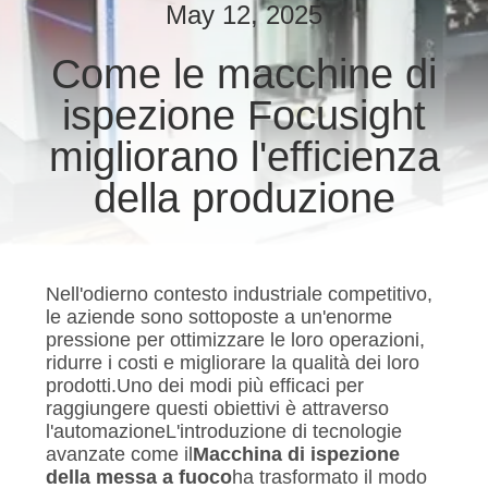
CONTROLLO
May 12, 2025
DI
Come le macchine di
QUALITÀ
ispezione Focusight
CONTATTICI
migliorano l'efficienza
della produzione
NOTIZIE
RICHIEDA
Nell'odierno contesto industriale competitivo,
UNA
le aziende sono sottoposte a un'enorme
pressione per ottimizzare le loro operazioni,
CITAZIONE
ridurre i costi e migliorare la qualità dei loro
prodotti.Uno dei modi più efficaci per
raggiungere questi obiettivi è attraverso
MAPPA
l'automazioneL'introduzione di tecnologie
avanzate come il
Macchina di ispezione
DEL
della messa a fuoco
ha trasformato il modo