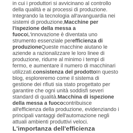
SITO
in cui i produttori si avvicinano al controllo
della qualità e ai processi di produzione.
Integrando la tecnologia all'avanguardia nei
PRIVACY
sistemi di produzione,
Macchine per
l'ispezione della messa a
POLICY
fuoco
L'innovazione è diventata uno
strumento essenziale per
efficienza di
produzione
Queste macchine aiutano le
aziende a razionalizzare le loro linee di
produzione, ridurre al minimo i tempi di
fermo, e aumentare il numero di macchinari
utilizzati.
consistenza del prodotto
In questo
blog, esploreremo come il sistema di
gestione dei rifiuti sia stato progettato per
garantire che ogni unità soddisfi severi
standard di qualità.
Macchina di ispezione
della messa a fuoco
contribuisce
all'efficienza della produzione, evidenziando i
principali vantaggi dell'automazione negli
attuali ambienti produttivi veloci.
L'importanza dell'efficienza