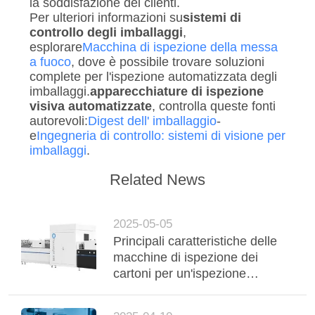
la soddisfazione dei clienti.
Per ulteriori informazioni su
sistemi di
controllo degli imballaggi
,
esplorare
Macchina di ispezione della messa
a fuoco
, dove è possibile trovare soluzioni
complete per l'ispezione automatizzata degli
imballaggi.
apparecchiature di ispezione
visiva automatizzate
, controlla queste fonti
autorevoli:
Digest dell' imballaggio
-
e
Ingegneria di controllo: sistemi di visione per
imballaggi
.
Related News
2025-05-05
Principali caratteristiche delle
macchine di ispezione dei
cartoni per un'ispezione
efficiente degli imballaggi