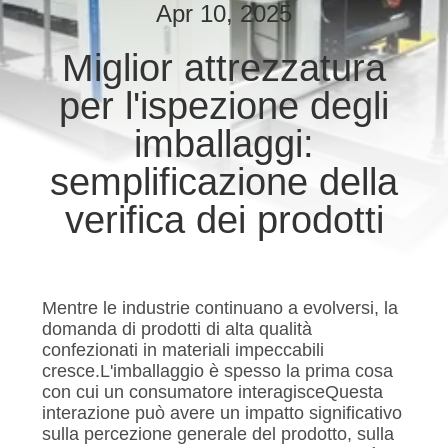
CONTROLLO
Apr 10, 2025
DI
Miglior attrezzatura
QUALITÀ
per l'ispezione degli
CONTATTICI
imballaggi:
semplificazione della
NOTIZIE
verifica dei prodotti
RICHIEDA
UNA
Mentre le industrie continuano a evolversi, la
CITAZIONE
domanda di prodotti di alta qualità
confezionati in materiali impeccabili
cresce.L'imballaggio è spesso la prima cosa
MAPPA
con cui un consumatore interagisceQuesta
interazione può avere un impatto significativo
DEL
sulla percezione generale del prodotto, sulla